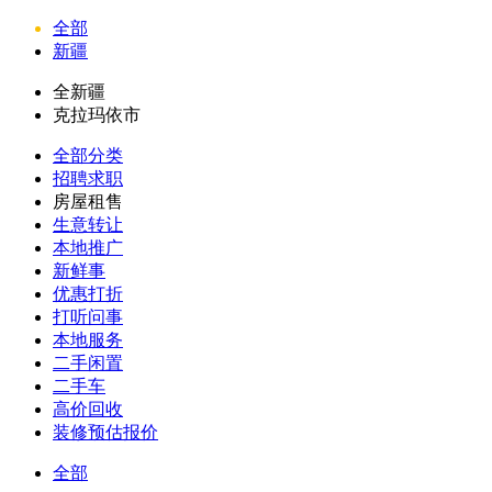
全部
新疆
全新疆
克拉玛依市
全部分类
招聘求职
房屋租售
生意转让
本地推广
新鲜事
优惠打折
打听问事
本地服务
二手闲置
二手车
高价回收
装修预估报价
全部