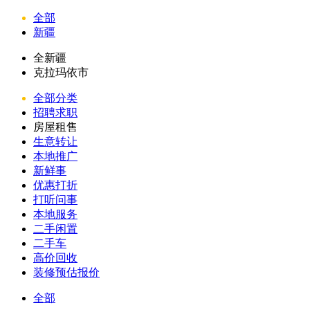
全部
新疆
全新疆
克拉玛依市
全部分类
招聘求职
房屋租售
生意转让
本地推广
新鲜事
优惠打折
打听问事
本地服务
二手闲置
二手车
高价回收
装修预估报价
全部