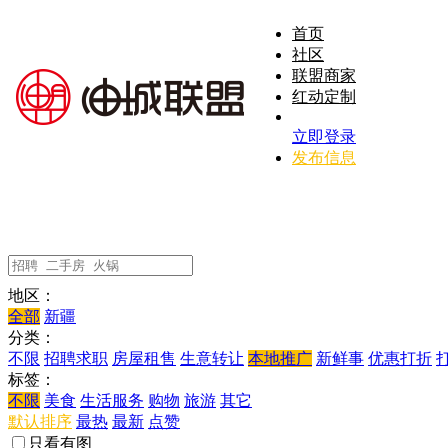
首页
社区
联盟商家
红动定制
立即登录
发布信息
地区：
全部
新疆
分类：
不限
招聘求职
房屋租售
生意转让
本地推广
新鲜事
优惠打折
标签：
不限
美食
生活服务
购物
旅游
其它
默认排序
最热
最新
点赞
只看有图