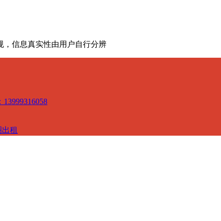
规，信息真实性由用户自行分辨
3999316058
圈出租