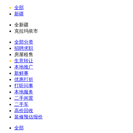
全部
新疆
全新疆
克拉玛依市
全部分类
招聘求职
房屋租售
生意转让
本地推广
新鲜事
优惠打折
打听问事
本地服务
二手闲置
二手车
高价回收
装修预估报价
全部