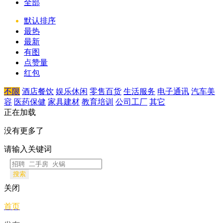
全部
默认排序
最热
最新
有图
点赞量
红包
不限
酒店餐饮
娱乐休闲
零售百货
生活服务
电子通讯
汽车美
容
医药保健
家具建材
教育培训
公司工厂
其它
正在加载
没有更多了
请输入关键词
搜索
关闭
首页