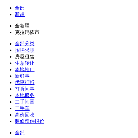
全部
新疆
全新疆
克拉玛依市
全部分类
招聘求职
房屋租售
生意转让
本地推广
新鲜事
优惠打折
打听问事
本地服务
二手闲置
二手车
高价回收
装修预估报价
全部