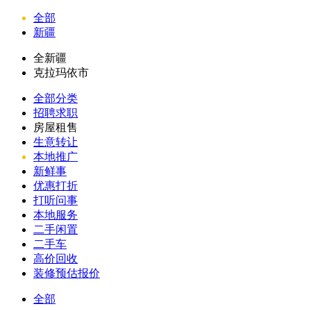
全部
新疆
全新疆
克拉玛依市
全部分类
招聘求职
房屋租售
生意转让
本地推广
新鲜事
优惠打折
打听问事
本地服务
二手闲置
二手车
高价回收
装修预估报价
全部