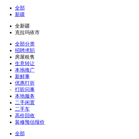
全部
新疆
全新疆
克拉玛依市
全部分类
招聘求职
房屋租售
生意转让
本地推广
新鲜事
优惠打折
打听问事
本地服务
二手闲置
二手车
高价回收
装修预估报价
全部