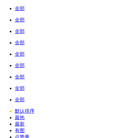
全部
全部
全部
全部
全部
全部
全部
全部
全部
默认排序
最热
最新
有图
点赞量