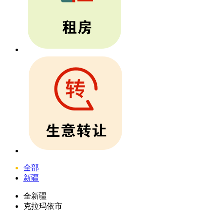
全部
新疆
全新疆
克拉玛依市