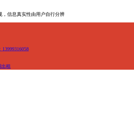
规，信息真实性由用户自行分辨
3999316058
圈出租