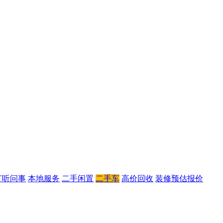
打听问事
本地服务
二手闲置
二手车
高价回收
装修预估报价