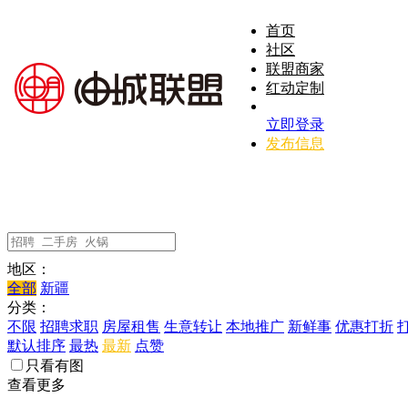
首页
社区
联盟商家
红动定制
立即登录
发布信息
地区：
全部
新疆
分类：
不限
招聘求职
房屋租售
生意转让
本地推广
新鲜事
优惠打折
默认排序
最热
最新
点赞
只看有图
查看更多