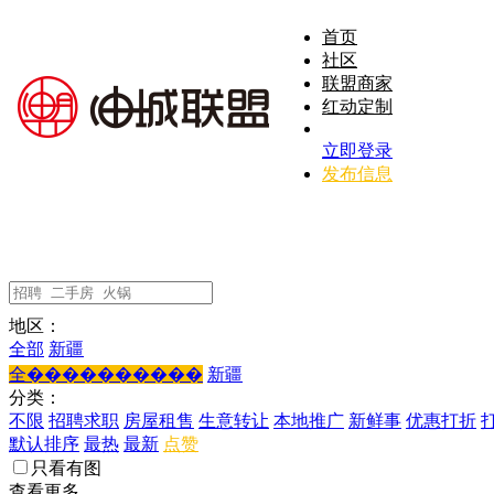
首页
社区
联盟商家
红动定制
立即登录
发布信息
地区：
全部
新疆
全����������
新疆
分类：
不限
招聘求职
房屋租售
生意转让
本地推广
新鲜事
优惠打折
默认排序
最热
最新
点赞
只看有图
查看更多