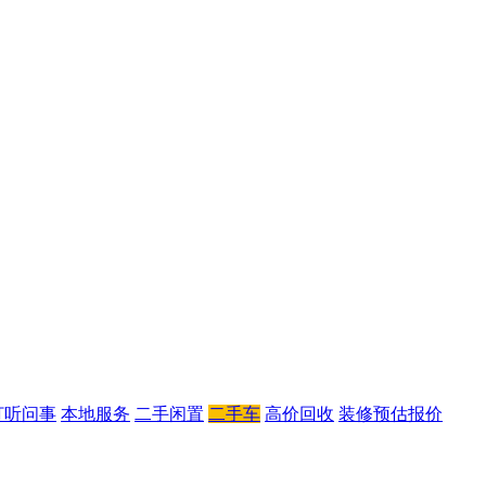
打听问事
本地服务
二手闲置
二手车
高价回收
装修预估报价