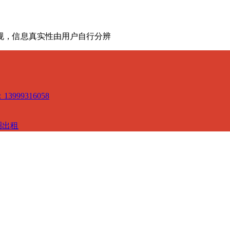
规，信息真实性由用户自行分辨
3999316058
圈出租