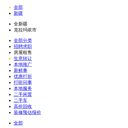
全部
新疆
全新疆
克拉玛依市
全部分类
招聘求职
房屋租售
生意转让
本地推广
新鲜事
优惠打折
打听问事
本地服务
二手闲置
二手车
高价回收
装修预估报价
全部