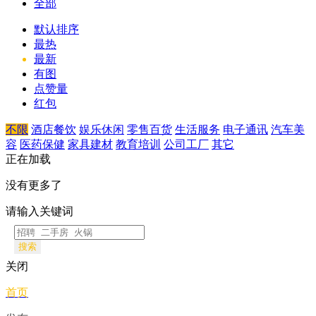
全部
默认排序
最热
最新
有图
点赞量
红包
不限
酒店餐饮
娱乐休闲
零售百货
生活服务
电子通讯
汽车美
容
医药保健
家具建材
教育培训
公司工厂
其它
正在加载
没有更多了
请输入关键词
搜索
关闭
首页