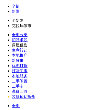
全部
新疆
全新疆
克拉玛依市
全部分类
招聘求职
房屋租售
生意转让
本地推广
新鲜事
优惠打折
打听问事
本地服务
二手闲置
二手车
高价回收
装修预估报价
全部