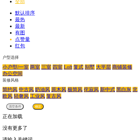
全部
默认排序
最热
最新
有图
点赞量
红包
户型选择
小户型/一室
两室
三室
四室
Loft
复式
别墅
大平层
商铺装修
办公空间
装修风格
简约风
中古风
奶油风
原木风
极简风
侘寂风
新中式
黑白灰
北
欧风
轻奢风
工业风
复古风
正在加载
没有更多了
请输入关键词